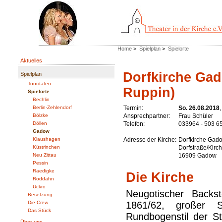
Home
>
Spielplan
>
Spielorte
Aktuelles
Dorfkirche Gad
Spielplan
Tourdaten
Ruppin)
Spielorte
Bechlin
Berlin-Zehlendorf
Termin:
So. 26.08.2018
Bölzke
Ansprechpartner:
Frau Schüler
Döllen
Telefon:
033964 - 503 6
Gadow
Klaushagen
Adresse der Kirche:
Dorfkirche Gad
Küstrinchen
Dorfstraße/Kirc
Neu Zittau
16909 Gadow
Pessin
Raedigke
Die Kirche
Roddahn
Uckro
Neugotischer Backs
Besetzung
Die Crew
1861/62, großer 
Das Stück
Rundbogenstil der St