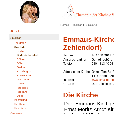
Home
>
Spielplan
>
Spielorte
Aktuelles
Emmaus-Kirche 
Spielplan
Tourdaten
Zehlendorf)
Spielorte
Bechlin
Berlin-Zehlendorf
Termin:
Fr. 16.11.2018
,
Bölzke
Ansprechpartner:
Gemeindebüro
Döllen
Telefon:
030 - 813 40 08
Gadow
Klaushagen
Adresse der Kirche:
Onkel-Tom-Str. 
Küstrinchen
14169 Berlin-Ze
Neu Zittau
Internet:
www.ema-geme
Pessin
U-Bahn:
U3 Haltestelle:
Raedigke
Roddahn
Die Kirche
Uckro
Besetzung
Die Emmaus-Kirchge
Die Crew
Das Stück
Ernst-Moritz-Arndt-Ki