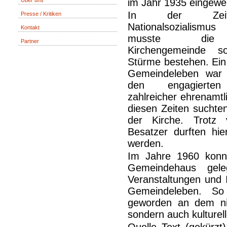
Über uns
im Jahr 1935 eingewei
In der Zei
Presse / Kritiken
Nationalsozialismu
Kontakt
musste die
Partner
Kirchengemeinde 
Stürme bestehen. Ein
Gemeindeleben war 
den engagierten
zahlreicher ehrenamtli
diesen Zeiten suchten
der Kirche. Trotz 
Besatzer durften hie
werden.
Im Jahre 1960 konn
Gemeindehaus gele
Veranstaltungen und I
Gemeindeleben. So
geworden an dem nich
sondern auch kulturell