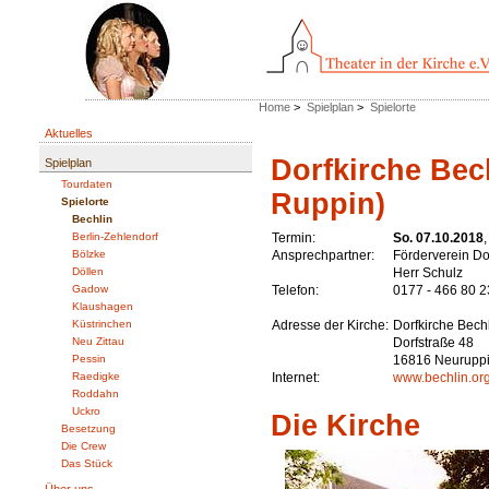
Home
>
Spielplan
>
Spielorte
Aktuelles
Dorfkirche Bech
Spielplan
Tourdaten
Ruppin)
Spielorte
Bechlin
Berlin-Zehlendorf
Termin:
So. 07.10.2018
Bölzke
Ansprechpartner:
Förderverein Dor
Döllen
Herr Schulz
Gadow
Telefon:
0177 - 466 80 2
Klaushagen
Küstrinchen
Adresse der Kirche:
Dorfkirche Bech
Neu Zittau
Dorfstraße 48
Pessin
16816 Neuruppi
Raedigke
Internet:
www.bechlin.or
Roddahn
Uckro
Die Kirche
Besetzung
Die Crew
Das Stück