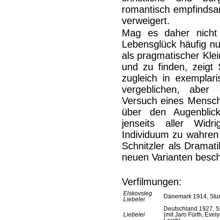
romantisch empfindsam
verweigert.
Mag es daher nicht 
Lebensglück häufig nu
als pragmatischer Kle
und zu finden, zeigt S
zugleich in exemplar
vergeblichen, aber
Versuch eines Mensch
über den Augenblic
jenseits aller Widr
Individuum zu wahren
Schnitzler als Dramat
neuen Varianten beschä
Verfilmungen:
Elskovsleg
Dänemark 1914, Stu
Liebelei
Deutschland 1927, St
Liebelei
(mit Jaro Fürth, Evel