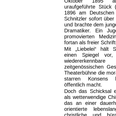
Oktober 1895 am
uraufgeführte Stück 
1896 am Deutschen T
Schnitzler sofort übe
und brachte dem jung
Dramatiker. Ein Ju
promovierten Medizi
fortan als freier Schrift
Mit „Liebelei“ hält 
einen Spiegel vor
wiedererkennbare 
zeitgenössischen Ges
Theaterbühne die mora
starren Konsens bü
öffentlich macht.
Doch das Schicksal 
als wetterwendige Chi
das an einer dauerh
orientierte lebensl
christliche und bür